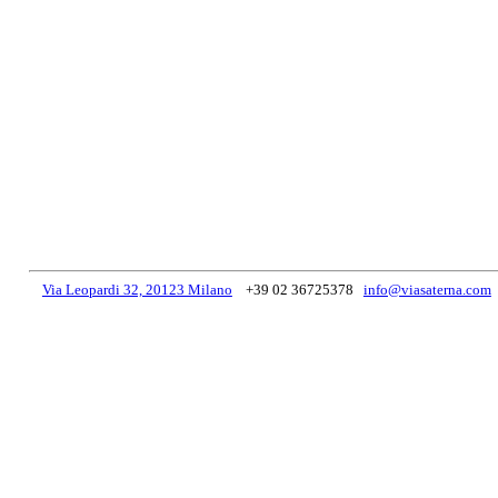
Via Leopardi 32, 20123 Milano
+39 02 36725378
info@viasaterna.com