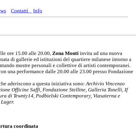
ews
Contatti
Info
lle ore 15.00 alle 20.00,
Zona Monti
invita ad una nuova
nata di gallerie ed istituzioni del quartiere milanese intorno a
tando mostre personali e collettive di artisti contemporanei.
 con una performance dalle 20.00 alle 23.00 presso Fondazione
i che aderiscono a questa iniziativa sono:
Archivio Vincenzo
ione Officine Saffi, Fondazione Stelline, Galleria Tonelli, If
cura di Tewnty14, Podbielski Contemporary, Viasaterna e
 Luger.
ertura coordinata